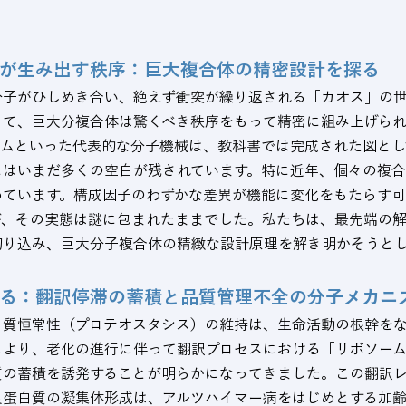
が生み出す秩序：巨大複合体の精密設計を探る
分子がひしめき合い、絶えず衝突が繰り返される「カオス」の
って、巨大分複合体は驚くべき秩序をもって精密に組み上げられ
ームといった代表的な分子機械は、教科書では完成された図とし
にはいまだ多くの空白が残されています。特に近年、個々の複
めています。構成因子のわずかな差異が機能に変化をもたらす
が、その実態は謎に包まれたままでした。私たちは、最先端の
切り込み、巨大分子複合体の精緻な設計原理を解き明かそうとし
る：翻訳停滞の蓄積と品質管理不全の分子メカニ
白質恒常性（プロテオスタシス）の維持は、生命活動の根幹を
により、老化の進行に伴って翻訳プロセスにおける「リボソー
質の蓄積を誘発することが明らかになってきました。この翻訳
良蛋白質の凝集体形成は、アルツハイマー病をはじめとする加