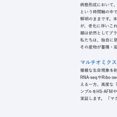
病態形成において
という時間軸の中
解明のままです。
が、老化に伴いこ
細は依然としてブ
私たちは、独自に
その産物が蓄積・
マルチオミクス
複雑な生命現象を
RNA-seqやRi
える一方、高度な
ンプルをHS-AF
実証します。 「マ