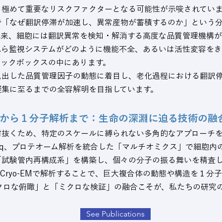
、極めて重要なリスクファクターとなる可能性が示唆されてい
で「なぜ翻訳停滞が加速し、異常産物が蓄積するのか」という
本来、細胞には翻訳異常を検知・解消する高度な品質管理機構
れら監視システムがどのように機能不全、あるいは活性変容を
ラックボックスの中にあります。
見出した品質管理因子の動態に着目し、老化過程における翻訳
凝集に至るまでの全容解明を目指しています。
から１分子解析まで：生命の深淵に迫る技術の融
射抜くため、特定のスケールに縛られない多角的なアプローチを
bo-seq、プロテオーム解析を統合した「マルチオミクス」で細胞
「試験管内再構成系」を構築し、個々の分子の振る舞いを精査
MやCryo-EMで解析することで、巨大複合体の動態や構造を１分
クロな俯瞰」と「ミクロな検証」の融合こそが、私たちの研究
See Publications