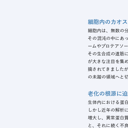
細胞内のカオス
細胞内は、無数の
その混沌の中にあ
ームやプロテアソ
その生合成の道筋
が大きな注目を集
摘されてきました
の未踏の領域へと
老化の根源に迫
生体内における蛋
しかし近年の解析
増大し、異常蛋白
と、それに続く不