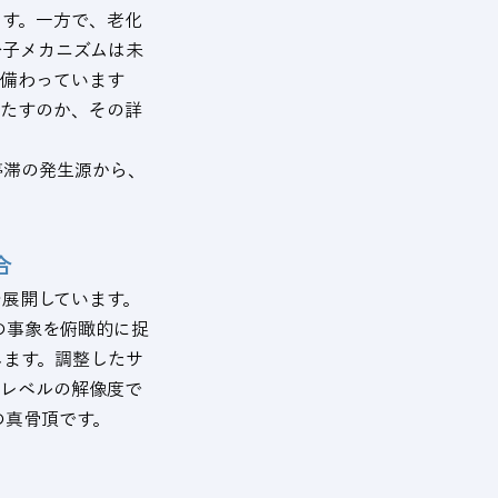
ます。一方で、老化
分子メカニズムは未
が備わっています
きたすのか、その詳
停滞の発生源から、
合
展開しています。
内の事象を俯瞰的に捉
します。調整したサ
子レベルの解像度で
の真骨頂です。